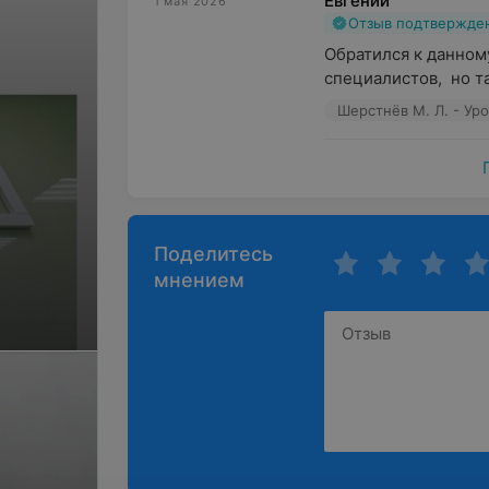
Евгений
1 мая 2026
Отзыв подтвержде
Обратился к данному
специалистов,  но т
Шерстнёв М. Л. - Ур
Поделитесь
мнением