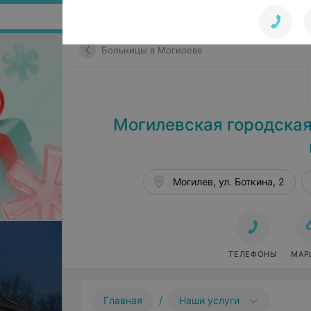
Поиск по сайту
Больницы в Могилеве
Могилевская городская
Могилев, ул. Боткина, 2
ТЕЛЕФОНЫ
МАР
/
Главная
Наши услуги