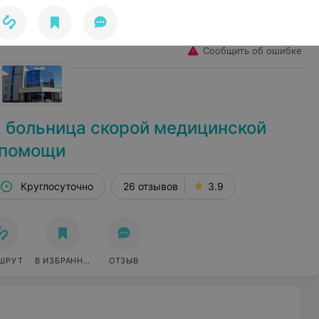
Избранное
Войти
Сообщить об ошибке
 больница скорой медицинской
помощи
Круглосуточно
26 отзывов
3.9
ШРУТ
В ИЗБРАННОЕ
ОТЗЫВ