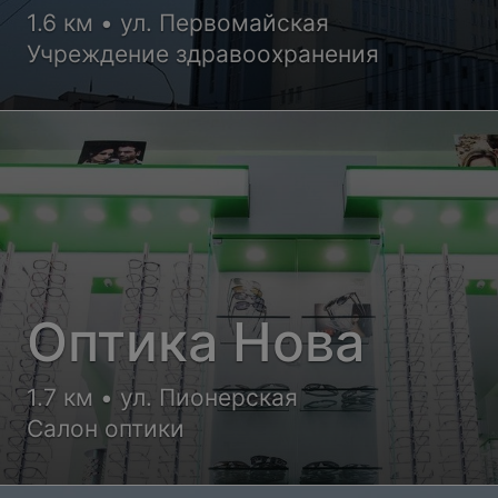
диагностический
1.6 км • ул. Первомайская
Учреждение здравоохранения
центр
Оптика Нова
1.7 км • ул. Пионерская
Салон оптики