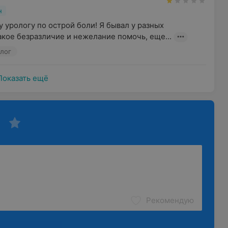
н
 урологу по острой боли! Я бывал у разных 
акое безразличие и нежелание помочь, еще...
олог
Показать ещё
Рекомендую