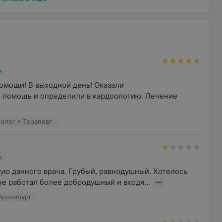
н
омощи! В выходной день! Оказали 
помощь и определили в кардоологию. Лечение 
иолог • Терапевт
н
ую данного врача. Грубый, равнодушный. Хотелось 
не работал более добродушный и входя...
ейрохирург